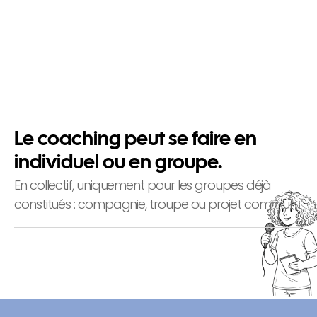
Projets hybrides
Spectacles-conférences, performances, 
formats atypiques
Le coaching peut se faire en 
individuel ou en groupe.
En collectif, uniquement pour les groupes déjà 
constitués : compagnie, troupe ou projet commun