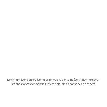
FORMULE
MESSAGE
ENVOYER
Les informations envoyées via ce formulaire sont utilisées uniquement pour 
répondre à votre demande. Elles ne sont jamais partagées à des tiers.